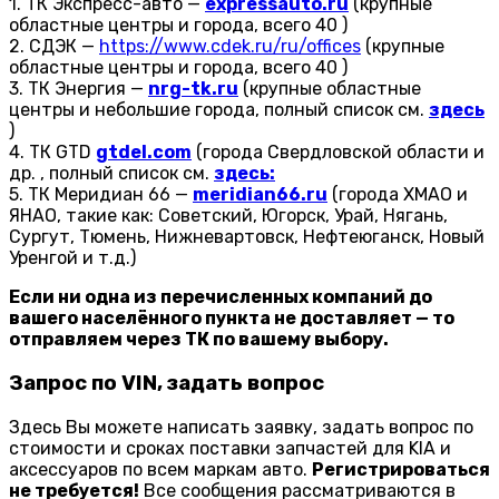
1. ТК Экспресс-авто —
expressauto.ru
(крупные
областные центры и города, всего 40 )
2. СДЭК —
https://www.cdek.ru/ru/offices
(крупные
областные центры и города, всего 40 )
3. ТК Энергия —
nrg-tk.ru
(крупные областные
центры и небольшие города, полный список см.
здесь
)
4. ТК GTD
gtdel.com
(города Свердловской области и
др. , полный список см.
здесь:
5. ТК Меридиан 66 —
meridian66.ru
(города ХМАО и
ЯНАО, такие как: Советский, Югорск, Урай, Нягань,
Сургут, Тюмень, Нижневартовск, Нефтеюганск, Новый
Уренгой и т.д.)
Если ни одна из перечисленных компаний до
вашего населённого пункта не доставляет — то
отправляем через ТК по вашему выбору.
Запрос по VIN, задать вопрос
Здесь Вы можете написать заявку, задать вопрос по
стоимости и сроках поставки запчастей для KIA и
аксессуаров по всем маркам авто.
Регистрироваться
не требуется!
Все сообщения рассматриваются в