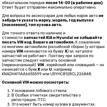
обязательном порядке
после 14-00 (в рабочие дни)
.
Ответ будет отправлен максимально оперативно.
Для вопроса по аксессуарам для любых марок авто
не
забудьте указать марку, модель, год выпуска
(поколение), тип кузова авто.
Для точного ответа по наличию и
стоимости
запчастей KIA и Hyundai
не забывайте
писать VIN код Вашего автомобиля.
К сожалению
со многими автомобили российской сборки (у которых
номера
VIN
начинаются на букву
X
) эл. каталоги
запчастей не работают. Поэтому при запросе по
запчастям следует написать основной
(первоначальный)
VIN
, корейский или словацкий — он
начинается с букв
K
или
U
, например
KNADH411AA6655599 или U5YHC812BCL226848.
Основной VIN можно посмотреть:
У основания лобового стекла;
В Особых отметках свидетельства о
регистрации, ПТС;
Это может быть номер кузова в документах.