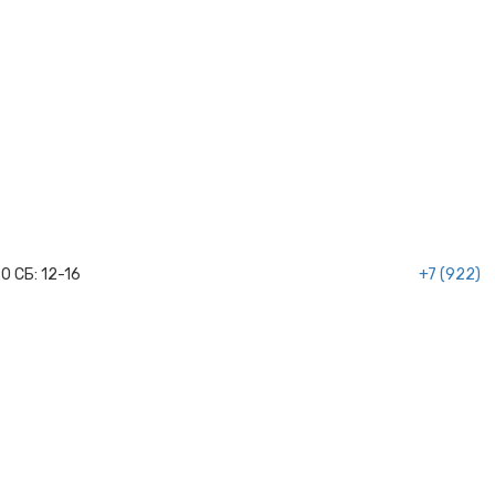
20
СБ:
12-16
+7 (922)