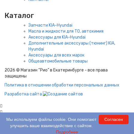
Каталог
Запчасти KIA-Hyundai
Масла и жидкости для ТО, автохимия
Аксессуары для KIA-Hyundai
Дополнительные аксессуары (тюнинг) KIA,
Hyundai
Аксессуары для всех марок
Общеавтомобильные товары
2026 © Магазин “Рио” в Екатеринбурге - все права
защищены
Политика в отношении обработки персональных данных
Разработка сайта
0 шт.
На сумму:
0 ₽
Мы используем файлы cookie. Они помогают
Согласен
улучшить ваше взаимодействие с сайтом.
0 шт.
На сумму:
0 ₽
Подробнее