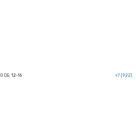
20
СБ:
12-16
+7 (922)