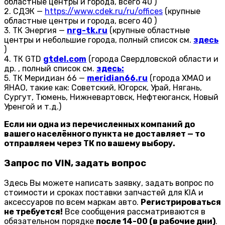
областные центры и города, всего 40 )
2. СДЭК —
https://www.cdek.ru/ru/offices
(крупные
областные центры и города, всего 40 )
3. ТК Энергия —
nrg-tk.ru
(крупные областные
центры и небольшие города, полный список см.
здесь
)
4. ТК GTD
gtdel.com
(города Свердловской области и
др. , полный список см.
здесь:
5. ТК Меридиан 66 —
meridian66.ru
(города ХМАО и
ЯНАО, такие как: Советский, Югорск, Урай, Нягань,
Сургут, Тюмень, Нижневартовск, Нефтеюганск, Новый
Уренгой и т.д.)
Если ни одна из перечисленных компаний до
вашего населённого пункта не доставляет — то
отправляем через ТК по вашему выбору.
Запрос по VIN, задать вопрос
Здесь Вы можете написать заявку, задать вопрос по
стоимости и сроках поставки запчастей для KIA и
аксессуаров по всем маркам авто.
Регистрироваться
не требуется!
Все сообщения рассматриваются в
обязательном порядке
после 14-00 (в рабочие дни)
.