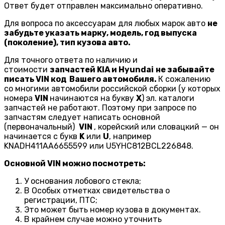
Ответ будет отправлен максимально оперативно.
Для вопроса по аксессуарам для любых марок авто
не
забудьте указать марку, модель, год выпуска
(поколение), тип кузова авто.
Для точного ответа по наличию и
стоимости
запчастей KIA и Hyundai
не забывайте
писать VIN код Вашего автомобиля.
К сожалению
со многими автомобили российской сборки (у которых
номера
VIN
начинаются на букву
X
) эл. каталоги
запчастей не работают. Поэтому при запросе по
запчастям следует написать основной
(первоначальный)
VIN
, корейский или словацкий — он
начинается с букв
K
или
U
, например
KNADH411AA6655599 или U5YHC812BCL226848.
Основной VIN можно посмотреть:
У основания лобового стекла;
В Особых отметках свидетельства о
регистрации, ПТС;
Это может быть номер кузова в документах.
В крайнем случае можно уточнить