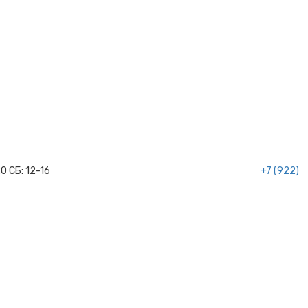
20
СБ:
12-16
+7 (922)