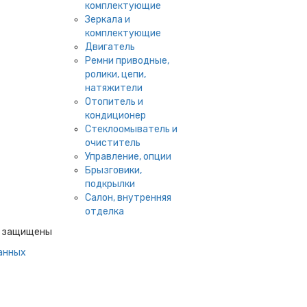
комплектующие
Зеркала и
комплектующие
Двигатель
Ремни приводные,
ролики, цепи,
натяжители
Отопитель и
кондиционер
Стеклоомыватель и
очиститель
Управление, опции
Брызговики,
подкрылки
Салон, внутренняя
отделка
ва защищены
анных