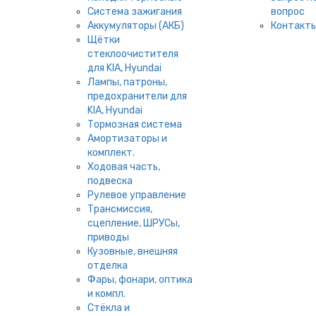
Система зажигания
вопрос
Аккумуляторы (АКБ)
Контакт
Щётки
стеклоочистителя
для KIA, Hyundai
Лампы, патроны,
предохранители для
KIA, Hyundai
Тормозная система
Амортизаторы и
комплект.
Ходовая часть,
подвеска
Рулевое управление
Трансмиссия,
сцепление, ШРУСы,
приводы
Кузовные, внешняя
отделка
Фары, фонари, оптика
и компл.
Стёкла и