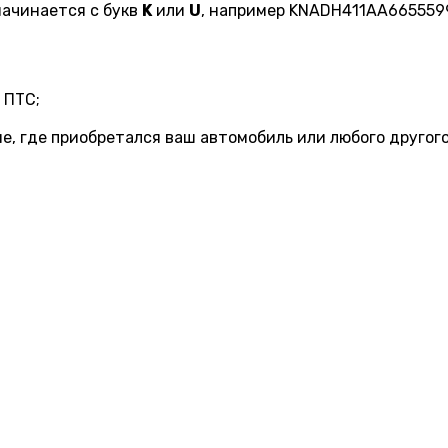
начинается с букв
K
или
U
, например KNADH411AA665559
 ПТС;
не, где приобретался ваш автомобиль или любого другог