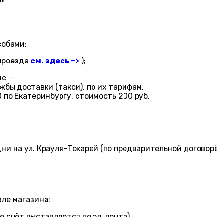
"
собами:
 проезда
см. здесь
=
>
);
ис —
бы доставки (такси), по их тарифам.
по Екатеринбургу, стоимость 200 руб,
е дни на ул. Крауля-Токарей (по предварительной договор
але магазина;
е счёт выставляется по эл. почте).