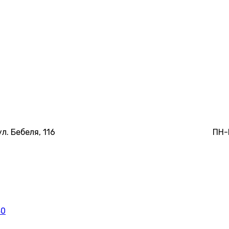
ул. Бебеля, 116
ПН-
40