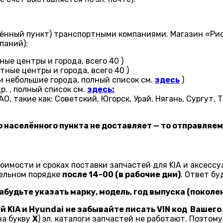
лённый пункт) транспортными компаниями. Магазин «Рио
паний):
ые центры и города, всего 40 )
тные центры и города, всего 40 )
 небольшие города, полный список см.
здесь
)
. , полный список см.
здесь:
О, такие как: Советский, Югорск, Урай, Нягань, Сургут,
 населённого пункта не доставляет — то отправляем
оимости и сроках поставки запчастей для KIA и аксессу
ельном порядке
после 14-00 (в рабочие дни)
. Ответ б
абудьте указать марку, модель, год выпуска (поколен
й KIA и Hyundai
не забывайте писать VIN код Вашего
на букву
X
) эл. каталоги запчастей не работают. Поэтом