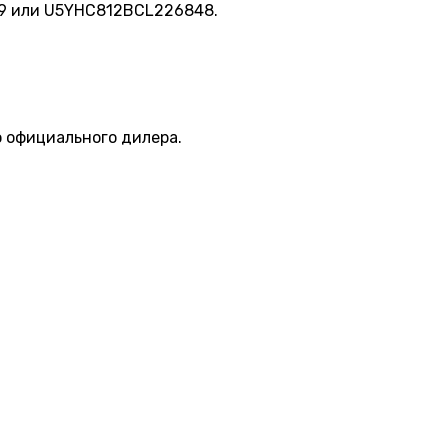
9 или U5YHC812BCL226848.
о официального дилера.