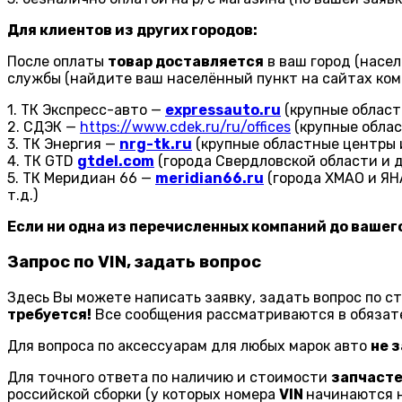
Для клиентов из других городов:
После оплаты
товар доставляется
в ваш город (насе
службы (найдите ваш населённый пункт на сайтах ком
1. ТК Экспресс-авто —
expressauto.ru
(крупные областн
2. СДЭК —
https://www.cdek.ru/ru/offices
(крупные облас
3. ТК Энергия —
nrg-tk.ru
(крупные областные центры и
4. ТК GTD
gtdel.com
(города Свердловской области и др
5. ТК Меридиан 66 —
meridian66.ru
(города ХМАО и ЯНА
т.д.)
Если ни одна из перечисленных компаний до вашего
Запрос по VIN, задать вопрос
Здесь Вы можете написать заявку, задать вопрос по ст
требуется!
Все сообщения рассматриваются в обязат
Для вопроса по аксессуарам для любых марок авто
не з
Для точного ответа по наличию и стоимости
запчасте
российской сборки (у которых номера
VIN
начинаются 