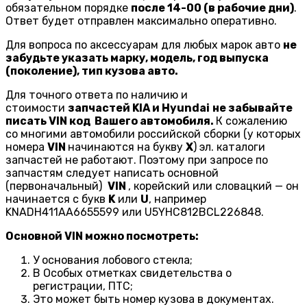
обязательном порядке
после 14-00 (в рабочие дни)
.
Ответ будет отправлен максимально оперативно.
Для вопроса по аксессуарам для любых марок авто
не
забудьте указать марку, модель, год выпуска
(поколение), тип кузова авто.
Для точного ответа по наличию и
стоимости
запчастей KIA и Hyundai
не забывайте
писать VIN код Вашего автомобиля.
К сожалению
со многими автомобили российской сборки (у которых
номера
VIN
начинаются на букву
X
) эл. каталоги
запчастей не работают. Поэтому при запросе по
запчастям следует написать основной
(первоначальный)
VIN
, корейский или словацкий — он
начинается с букв
K
или
U
, например
KNADH411AA6655599 или U5YHC812BCL226848.
Основной VIN можно посмотреть:
У основания лобового стекла;
В Особых отметках свидетельства о
регистрации, ПТС;
Это может быть номер кузова в документах.