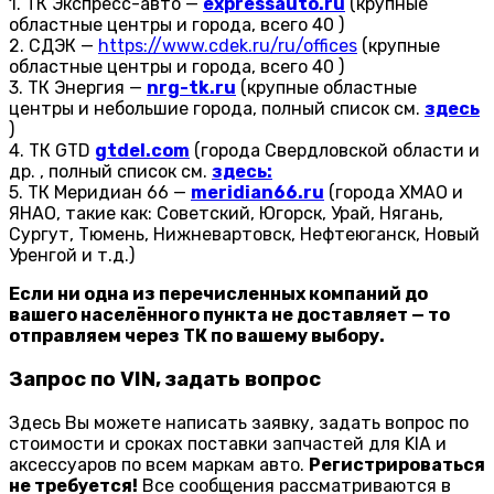
1. ТК Экспресс-авто —
expressauto.ru
(крупные
областные центры и города, всего 40 )
2. СДЭК —
https://www.cdek.ru/ru/offices
(крупные
областные центры и города, всего 40 )
3. ТК Энергия —
nrg-tk.ru
(крупные областные
центры и небольшие города, полный список см.
здесь
)
4. ТК GTD
gtdel.com
(города Свердловской области и
др. , полный список см.
здесь:
5. ТК Меридиан 66 —
meridian66.ru
(города ХМАО и
ЯНАО, такие как: Советский, Югорск, Урай, Нягань,
Сургут, Тюмень, Нижневартовск, Нефтеюганск, Новый
Уренгой и т.д.)
Если ни одна из перечисленных компаний до
вашего населённого пункта не доставляет — то
отправляем через ТК по вашему выбору.
Запрос по VIN, задать вопрос
Здесь Вы можете написать заявку, задать вопрос по
стоимости и сроках поставки запчастей для KIA и
аксессуаров по всем маркам авто.
Регистрироваться
не требуется!
Все сообщения рассматриваются в