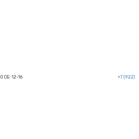
20
СБ:
12-16
+7 (922)