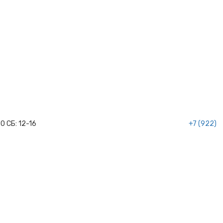
20
СБ:
12-16
+7 (922)