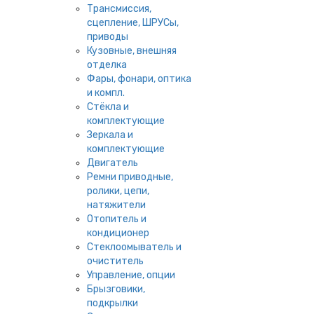
Трансмиссия,
сцепление, ШРУСы,
приводы
Кузовные, внешняя
отделка
Фары, фонари, оптика
и компл.
Стёкла и
комплектующие
Зеркала и
комплектующие
Двигатель
Ремни приводные,
ролики, цепи,
натяжители
Отопитель и
кондиционер
Стеклоомыватель и
очиститель
Управление, опции
Брызговики,
подкрылки