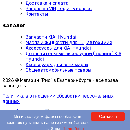
Доставка и оплата
Запрос по VIN, задать вопрос
Контакты
Каталог
Запчасти KIA-Hyundai
Масла и жидкости для ТО, автохимия
Аксессуары для KIA-Hyundai
Дополнительные аксессуары (тюнинг) KIA,
Hyundai
Аксессуары для всех марок
Общеавтомобильные товары
2026 © Магазин “Рио” в Екатеринбурге - все права
защищены
Политика в отношении обработки персональных
данных
Разработка сайта
Мы используем файлы cookie. Они
Согласен
0 шт.
На сумму:
0 ₽
помогают улучшить ваше взаимодействие с
0 шт.
На сумму:
0 ₽
сайтом.
Подробнее