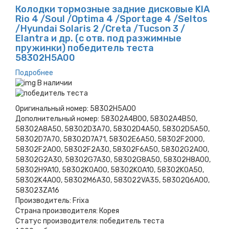
Колодки тормозные задние дисковые KIA
Rio 4 /Soul /Optima 4 /Sportage 4 /Seltos
/Hyundai Solaris 2 /Creta /Tucson 3 /
Elantra и др. (с отв. под разжимные
пружинки) победитель теста
58302H5A00
Подробнее
В наличии
Оригинальный номер:
58302H5A00
Дополнительный номер:
58302A4B00, 58302A4B50,
58302A8A50, 58302D3A70, 58302D4A50, 58302D5A50,
58302D7A70, 58302D7A71, 58302E6A50, 58302F2000,
58302F2A00, 58302F2A30, 58302F6A50, 58302G2A00,
58302G2A30, 58302G7A30, 58302G8A50, 58302H8A00,
58302H9A10, 58302K0A00, 58302K0A10, 58302K0A50,
58302K4A00, 58302M6A30, 583022VA35, 58302Q6A00,
583023ZA16
Производитель:
Frixa
Страна производителя:
Корея
Статус производителя:
победитель теста