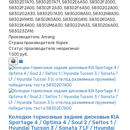
58302D7A70, 58302D7A71, 58302E6A50, 58302F2000,
58302F2A00, 58302F2A30, 58302F6A50, 58302G2A00,
58302G2A30, 58302G7A30, 58302G8A50, 58302H8A00,
58302H9A10, 58302K0A00, 58302K0A10, 58302K0A50,
58302K4A00, 58302M6A30, 583022VA35, 58302Q6A00,
583023ZA16
Производитель:
Arirang
Страна производителя:
Корея
Статус производителя:
неоригинал
1 500 руб.
Колодки тормозные задние дисковые KIA
Sportage 4 / Optima 4 / Soul 2 / Seltos 1 /
Hyundai Tucson 3 / Sonata 7 LF / Hyundai