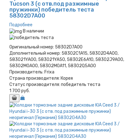
Tucson 3 (с отв.под разжимные
пружинки) победитель теста
58302D7A00
Подробнее
В наличии
Оригинальный номер:
58302D7A00
Дополнительный номер:
58302C1A15, 58302D4A00,
583021YA00, 583021YA50, 58302E6A10, 58302J9A00,
58302M0A00, 58302M0A11, 58302Q5A00
Производитель:
Frixa
Страна производителя:
Корея
Статус производителя:
победитель теста
1 700 руб.