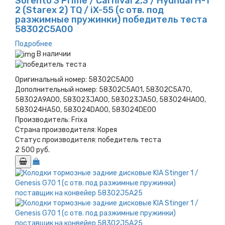
Sorento 3 Prime / Carnival 2,3 / Hyundai H-1
2 (Starex 2) TQ / iX-55 (с отв. под
разжимные пружинки) победитель теста
58302C5A00
Подробнее
В наличии
Оригинальный номер:
58302C5A00
Дополнительный номер:
58302C5A01, 58302C5A70,
58302A9A00, 583023JA00, 583023JA50, 583024HA00,
583024HA50, 583024DA00, 583024DE00
Производитель:
Frixa
Страна производителя:
Корея
Статус производителя:
победитель теста
2 500 руб.