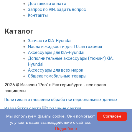
Доставка и оплата
Запрос по VIN, задать вопрос
Контакты
Каталог
Запчасти KIA-Hyundai
Масла и жидкости для ТО, автохимия
Аксессуары для KIA-Hyundai
Дополнительные аксессуары (тюнинг) KIA,
Hyundai
Аксессуары для всех марок
Общеавтомобильные товары
2026 © Магазин “Рио” в Екатеринбурге - все права
защищены
Политика в отношении обработки персональных данных
Разработка сайта
Мы используем файлы cookie. Они помогают
Согласен
0 шт.
На сумму:
0 ₽
улучшить ваше взаимодействие с сайтом.
0 шт.
На сумму:
0 ₽
Подробнее