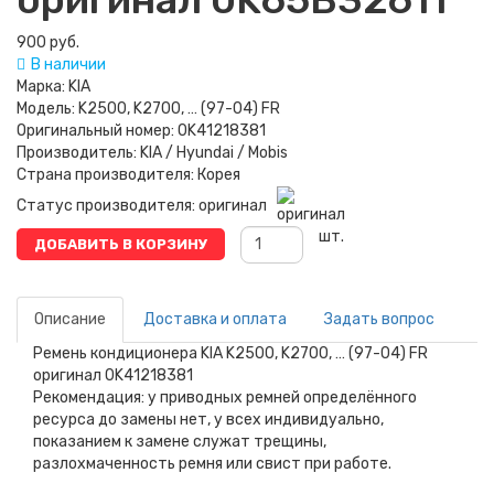
900 руб.
В наличии
Марка:
KIA
Модель:
K2500, K2700, … (97-04) FR
Оригинальный номер:
0K41218381
Производитель:
KIA / Hyundai / Mobis
Страна производителя:
Корея
Статус производителя:
оригинал
шт.
ДОБАВИТЬ В КОРЗИНУ
Описание
Доставка и оплата
Задать вопрос
Ремень кондиционера KIA K2500, K2700, … (97-04) FR
оригинал 0K41218381
Рекомендация: у приводных ремней определённого
ресурса до замены нет, у всех индивидуально,
показанием к замене служат трещины,
разлохмаченность ремня или свист при работе.