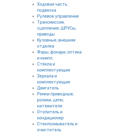
Ходовая часть,
подвеска
Рулевое управление
Трансмиссия,
сцепление, ШРУСы,
приводы
Кузовные, внешняя
отделка
Фары, фонари, оптика
и компл.
Стёкла и
комплектующие
Зеркала и
комплектующие
Двигатель
Ремни приводные,
ролики, цепи,
натяжители
Отопитель и
кондиционер
Стеклоомыватель и
очиститель