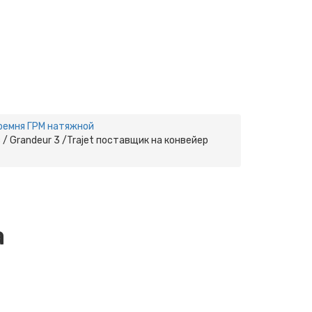
ремня ГРМ натяжной
з / Grandeur 3 /Trajet поставщик на конвейер
а