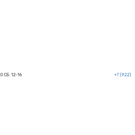
20
СБ:
12-16
+7 (922)