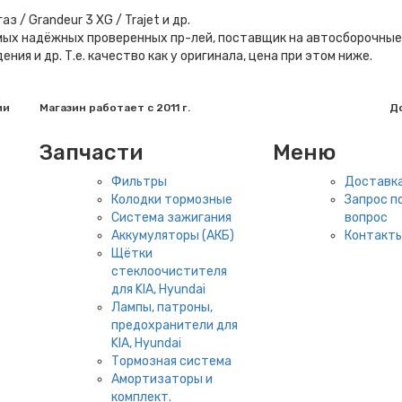
газ / Grandeur 3 XG / Trajet и др.
 самых надёжных проверенных пр-лей, поставщик на автосборочн
ия и др. Т.е. качество как у оригинала, цена при этом ниже.
ии
Магазин работает с 2011 г.
До
Запчасти
Меню
Фильтры
Доставка
Колодки тормозные
Запрос по
Система зажигания
вопрос
Аккумуляторы (АКБ)
Контакт
Щётки
стеклоочистителя
для KIA, Hyundai
Лампы, патроны,
предохранители для
KIA, Hyundai
Тормозная система
Амортизаторы и
комплект.