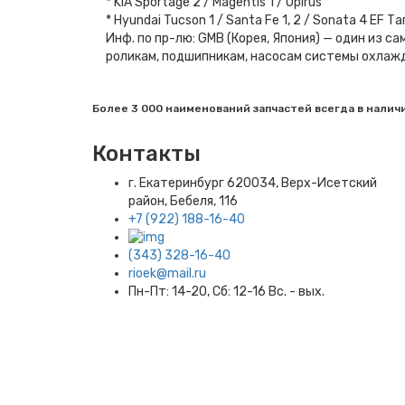
* KIA Sportage 2 / Magentis 1 / Opirus
* Hyundai Tucson 1 / Santa Fe 1, 2 / Sonata 4 EF Та
Инф. по пр-лю: GMB (Корея, Япония) — один из
роликам, подшипникам, насосам системы охлажден
Более 3 000 наименований запчастей всегда в налич
Контакты
г. Екатеринбург​ 620034, Верх-Исетский
район, Бебеля, 116
+7 (922) 188-16-40
(343) 328-16-40
rioek@mail.ru
Пн-Пт: 14-20, Сб: 12-16 Вс. - вых.